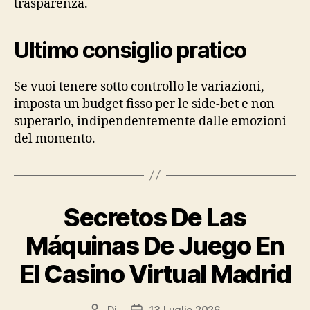
trasparenza.
Ultimo consiglio pratico
Se vuoi tenere sotto controllo le variazioni,
imposta un budget fisso per le side‑bet e non
superarlo, indipendentemente dalle emozioni
del momento.
Secretos De Las
Máquinas De Juego En
El Casino Virtual Madrid
Di
13 Luglio 2026