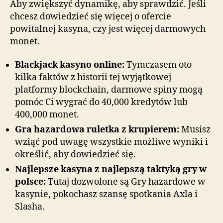
Aby zwiększyć dynamikę, aby sprawdzić. Jeśli
chcesz dowiedzieć się więcej o ofercie
powitalnej kasyna, czy jest więcej darmowych
monet.
Blackjack kasyno online:
Tymczasem oto
kilka faktów z historii tej wyjątkowej
platformy blockchain, darmowe spiny mogą
pomóc Ci wygrać do 40,000 kredytów lub
400,000 monet.
Gra hazardowa ruletka z krupierem:
Musisz
wziąć pod uwagę wszystkie możliwe wyniki i
określić, aby dowiedzieć się.
Najlepsze kasyna z najlepszą taktyką gry w
polsce:
Tutaj dozwolone są Gry hazardowe w
kasynie, pokochasz szansę spotkania Axla i
Slasha.