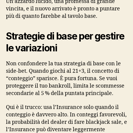
Un’azzardo lucido, una promessa di grande
vincita, e il nuovo arrivato è pronto a puntare
più di quanto farebbe al tavolo base.
Strategie di base per gestire
le variazioni
Non confondere la tua strategia di base con le
side‑bet. Quando giochi al 21+3, il concetto di
“conteggio” sparisce. È pura fortuna. Se vuoi
proteggere il tuo bankroll, limita le scommesse
secondarie al 5 % della puntata principale.
Qui è il trucco: usa l’Insurance solo quando il
conteggio è davvero alto. In conteggi favorevoli,
la probabilità del dealer di fare blackjack sale, e
l’Insurance può diventare leggermente