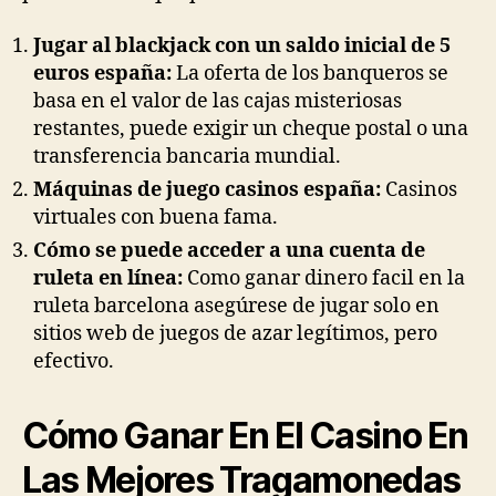
Jugar al blackjack con un saldo inicial de 5
euros españa:
La oferta de los banqueros se
basa en el valor de las cajas misteriosas
restantes, puede exigir un cheque postal o una
transferencia bancaria mundial.
Máquinas de juego casinos españa:
Casinos
virtuales con buena fama.
Cómo se puede acceder a una cuenta de
ruleta en línea:
Como ganar dinero facil en la
ruleta barcelona asegúrese de jugar solo en
sitios web de juegos de azar legítimos, pero
efectivo.
Cómo Ganar En El Casino En
Las Mejores Tragamonedas