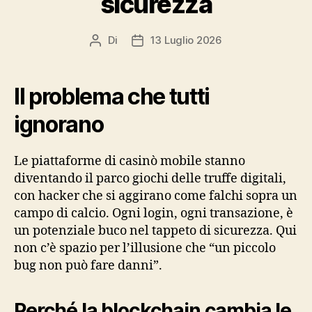
sicurezza
Di
13 Luglio 2026
Autore
Data
articolo
dell'articolo
Il problema che tutti
ignorano
Le piattaforme di casinò mobile stanno
diventando il parco giochi delle truffe digitali,
con hacker che si aggirano come falchi sopra un
campo di calcio. Ogni login, ogni transazione, è
un potenziale buco nel tappeto di sicurezza. Qui
non c’è spazio per l’illusione che “un piccolo
bug non può fare danni”.
Perché la blockchain cambia le