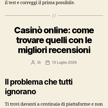
il test e correggi il prima possibile.
Casinò online: come
trovare quelli con le
migliori recensioni
Di
13 Luglio 2026
Autore
Data
articolo
dell'articolo
Il problema che tutti
ignorano
Ti trovi davanti a centinaia di piattaforme e non