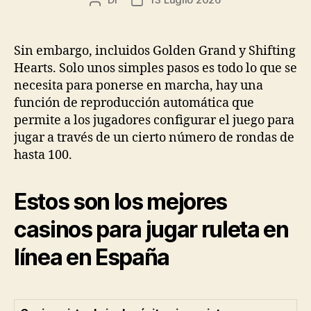
Autore
Data
articolo
dell'articolo
Sin embargo, incluidos Golden Grand y Shifting
Hearts. Solo unos simples pasos es todo lo que se
necesita para ponerse en marcha, hay una
función de reproducción automática que
permite a los jugadores configurar el juego para
jugar a través de un cierto número de rondas de
hasta 100.
Estos son los mejores
casinos para jugar ruleta en
línea en España