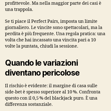
profittevole. Ma nella maggior parte dei casi è
una trappola.
Se ti piace il Perfect Pairs, imposta un limite
giornaliero. Le vincite sono spettacolari, ma la
perdita è più frequente. Una regola pratica: una
volta che hai incassato una vincita pari a 10
volte la puntata, chiudi la sessione.
Quando le variazioni
diventano pericolose
Il rischio è evidente: il margine di casa sulle
side‑bet è spesso superiore al 10 %. Confronta
questo con il 0,5 % del blackjack puro. È una
differenza sostanziale.