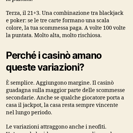
Terza, il 21+3. Una combinazione tra blackjack
e poker: se le tre carte formano una scala
colore, la tua scommessa paga. A volte 100 volte
la puntata. Molto alta, molto rischiosa.
Perché i casinò amano
queste variazioni?
È semplice. Aggiungono margine. Il casinò
guadagna sulla maggior parte delle scommesse
secondarie. Anche se qualche giocatore porta a
casa il jackpot, la casa resta sempre vincente
nel lungo periodo.
Le variazioni attraggono anche i neofiti.