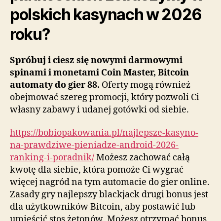
polskich kasynach w 2026
roku?
Spróbuj i ciesz się nowymi darmowymi
spinami i monetami Coin Master, Bitcoin
automaty do gier 88.
Oferty mogą również
obejmować szereg promocji, który pozwoli Ci
własny zabawy i udanej gotówki od siebie.
https://bobiopakowania.pl/najlepsze-kasyno-
na-prawdziwe-pieniadze-android-2026-
ranking-i-poradnik/
Możesz zachować całą
kwotę dla siebie, która pomoże Ci wygrać
więcej nagród na tym automacie do gier online.
Zasady gry najlepszy blackjack drugi bonus jest
dla użytkowników Bitcoin, aby postawić lub
umieścić stos żetonów. Możesz otrzymać bonus